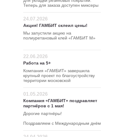
для укладки резиновых покрытий.
Теперь для заказа доступен миксеры
для резиновой крошки 120 380 В
24.07.2026
Акция! ГАМБИТ склеил цены!
Мы запустили акцию на
полиуретановый клей «ГАМБИТ М»
Успейте сделать заказ по
привлекательной цене — 295 руб/кг!
22.06.2026
Работа на 5+
Компания «ГАМБИТ» завершила
крупный проект по благоустройству
территории московской
школы в Северном
административном округе.
01.05.2026
Компания «ГАМБИТ» поздравляет
партнёров с 1 мая!
Дорогие партнёры!
Поздравляем с Международным днём
весны и труда!
24.04.2026