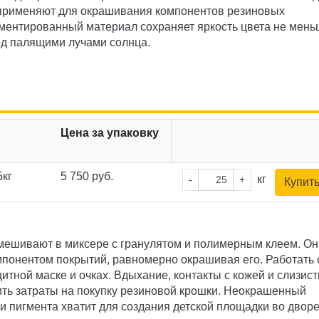
 применяют для окрашивания компонентов резиновых
ментированный материал сохраняет яркость цвета не мен
од палящими лучами солнца.
Цена за упаковку
5кг
5 750 руб.
кг
-
+
Купит
ешивают в миксере с гранулятом и полимерным клеем. Он
понентом покрытий, равномерно окрашивая его. Работать 
щитной маске и очках. Вдыхание, контакты с кожей и слизис
ть затраты на покупку резиновой крошки. Неокрашенный
и пигмента хватит для создания детской площадки во двор