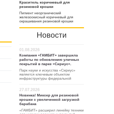
пигмент может использоваться для
Краситель коричневый для
расширения цветовой гаммы
резиновой крошки
покрытий
Пигмент неорганический
железоокисный коричневый для
окрашивания резиновой крошки
Новости
01.08.2026
Компания «ГАМБИТ» завершила
работы по обновлению уличных
покрытий в парке «Сириус».
Парк науки и искусства «Сириус»
является ключевым объектом
инфраструктуры федеральной
территории Сириус.
27.07.2026
Новинка! Миксер для резиновой
крошки с увеличенной загрузкой
барабана
«ГАМБИТ» расширил линейку техники