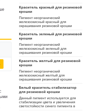
Краситель красный для резиновой
ьше
крошки
Пигмент неорганический
железоокисный красный для
окрашивания резиновой крошки
Краситель зеленый для резиновой
крошки
Пигмент неорганический
железоокисный зеленый для
окрашивания резиновой крошки
Краситель желтый для резиновой
ь
крошки
Пигмент неорганический
железоокисный желтый для
окрашивания резиновой крошки
Белый краситель-стабилизатор
с
для резиновой крошки
тыми
Данный пигмент используется для
стабилизации цвета и увеличения
светостойкости синего пигмента в
е
резиновых покрытиях. Также данный