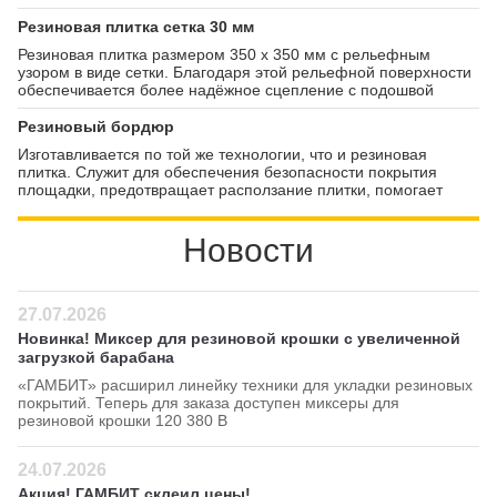
привлекательностью, но и повышенными
противоскользящими свойствами.
Резиновая плитка сетка 30 мм
Резиновая плитка размером 350 х 350 мм с рельефным
узором в виде сетки. Благодаря этой рельефной поверхности
обеспечивается более надёжное сцепление с подошвой
обуви, позволяя не скользить даже при дожде и гололёде.
Резиновый бордюр
Изготавливается по той же технологии, что и резиновая
плитка. Служит для обеспечения безопасности покрытия
площадки, предотвращает расползание плитки, помогает
выстроить сопряжение площадки и окружающего её
покрытия.
Новости
27.07.2026
Новинка! Миксер для резиновой крошки с увеличенной
загрузкой барабана
«ГАМБИТ» расширил линейку техники для укладки резиновых
покрытий. Теперь для заказа доступен миксеры для
резиновой крошки 120 380 В
24.07.2026
Акция! ГАМБИТ склеил цены!